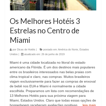
Os Melhores Hotéis 3
Estrelas no Centro de
Miami
por
Dicas de Hotéis
|
postado em:
América do Norte
,
Estados
Unidos
|
atualizado em:
26 de junho de 2019
Miami é uma cidade localizada no litoral do estado
americano da Flórida. É um dos destinos mais populares
entre os brasileiros interessados nas belas praias com
clima tropical e claro, nas compras. Muitos brasileiros
viajam exclusivamente para fazer as compras de enxoval
de bebê nos EUA e Miami é normalmente a cidade
escolhida. Preparamos um lista com recomendações de
13 Melhores Hotéis para sua próxima viagem para
Miami, Estados Unidos. Claro que todas essas opções de
hospedagem receberam avaliações positivas …
leia mais