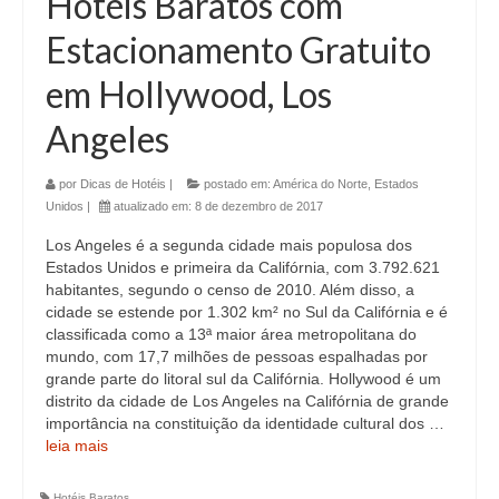
Hotéis Baratos com
Estacionamento Gratuito
em Hollywood, Los
Angeles
por
Dicas de Hotéis
|
postado em:
América do Norte
,
Estados
Unidos
|
atualizado em:
8 de dezembro de 2017
Los Angeles é a segunda cidade mais populosa dos
Estados Unidos e primeira da Califórnia, com 3.792.621
habitantes, segundo o censo de 2010. Além disso, a
cidade se estende por 1.302 km² no Sul da Califórnia e é
classificada como a 13ª maior área metropolitana do
mundo, com 17,7 milhões de pessoas espalhadas por
grande parte do litoral sul da Califórnia. Hollywood é um
distrito da cidade de Los Angeles na Califórnia de grande
importância na constituição da identidade cultural dos …
leia mais
Hotéis Baratos