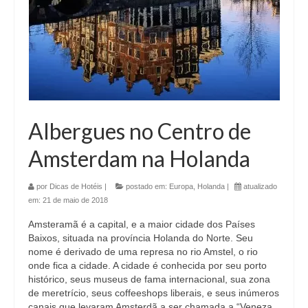
Albergues no Centro de
Amsterdam na Holanda
por
Dicas de Hotéis
|
postado em:
Europa
,
Holanda
|
atualizado
em:
21 de maio de 2018
Amsteramã é a capital, e a maior cidade dos Países
Baixos, situada na província Holanda do Norte. Seu
nome é derivado de uma represa no rio Amstel, o rio
onde fica a cidade. A cidade é conhecida por seu porto
histórico, seus museus de fama internacional, sua zona
de meretrício, seus coffeeshops liberais, e seus inúmeros
canais que levaram Amsterdã a ser chamada a “Veneza