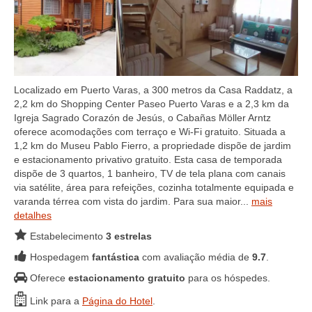
Localizado em Puerto Varas, a 300 metros da Casa Raddatz, a
2,2 km do Shopping Center Paseo Puerto Varas e a 2,3 km da
Igreja Sagrado Corazón de Jesús, o Cabañas Möller Arntz
oferece acomodações com terraço e Wi-Fi gratuito. Situada a
1,2 km do Museu Pablo Fierro, a propriedade dispõe de jardim
e estacionamento privativo gratuito. Esta casa de temporada
dispõe de 3 quartos, 1 banheiro, TV de tela plana com canais
via satélite, área para refeições, cozinha totalmente equipada e
varanda térrea com vista do jardim. Para sua maior...
mais
detalhes
Estabelecimento
3 estrelas
Hospedagem
fantástica
com avaliação média de
9.7
.
Oferece
estacionamento gratuito
para os hóspedes.
Link para a
Página do Hotel
.