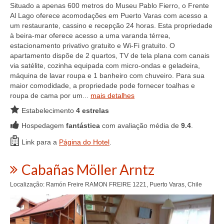
Situado a apenas 600 metros do Museu Pablo Fierro, o Frente
Al Lago oferece acomodações em Puerto Varas com acesso a
um restaurante, cassino e recepção 24 horas. Esta propriedade
à beira-mar oferece acesso a uma varanda térrea,
estacionamento privativo gratuito e Wi-Fi gratuito. O
apartamento dispõe de 2 quartos, TV de tela plana com canais
via satélite, cozinha equipada com micro-ondas e geladeira,
máquina de lavar roupa e 1 banheiro com chuveiro. Para sua
maior comodidade, a propriedade pode fornecer toalhas e
roupa de cama por um...
mais detalhes
Estabelecimento
4 estrelas
Hospedagem
fantástica
com avaliação média de
9.4
.
Link para a
Página do Hotel
.
Cabañas Möller Arntz
Localização: Ramón Freire RAMON FREIRE 1221, Puerto Varas, Chile