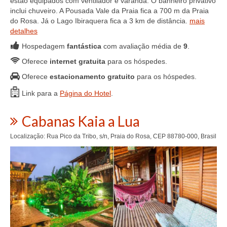
estão equipados com ventilador e varanda. O banheiro privativo
inclui chuveiro. A Pousada Vale da Praia fica a 700 m da Praia
do Rosa. Já o Lago Ibiraquera fica a 3 km de distância.
mais
detalhes
Hospedagem
fantástica
com avaliação média de
9
.
Oferece
internet gratuita
para os hóspedes.
Oferece
estacionamento gratuito
para os hóspedes.
Link para a
Página do Hotel
.
Cabanas Kaia a Lua
Localização: Rua Pico da Tribo, s/n, Praia do Rosa, CEP 88780-000, Brasil