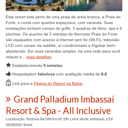
Este resort está perto de uma praia de areia branca, a Praia do
Forte, e conta com quartos espaçosos, com varanda. Suas
instalações incluem campo de golfe, 3 quadras de tênis, spa e 6
piscinas. Os quartos de 5 estrelas do Iberostar Praia do Forte
são equipados com acesso à internet sem fio (Wi-Fi), televisão
LCD com canais via satélite, ar-condicionado e frigobar bem-
abastecido. Em suas varandas amplas, há uma rede para você
relaxar e...
mais detalhes
Estabelecimento
5 estrelas
Hospedadem
fabulosa
com avaliação média de
8,8
.
Link para a
Página do Resort na Bahia
.
Grand Palladium Imbassaí
Resort & Spa - All Inclusive
Localização: Rodovia Ba 099 Km 65 S/N Linha Verde, Imbassaí, CEP
48280000, Brasil