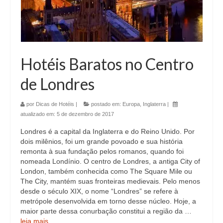
Hotéis Baratos no Centro
de Londres
por
Dicas de Hotéis
|
postado em:
Europa
,
Inglaterra
|
atualizado em:
5 de dezembro de 2017
Londres é a capital da Inglaterra e do Reino Unido. Por
dois milênios, foi um grande povoado e sua história
remonta à sua fundação pelos romanos, quando foi
nomeada Londínio. O centro de Londres, a antiga City of
London, também conhecida como The Square Mile ou
The City, mantém suas fronteiras medievais. Pelo menos
desde o século XIX, o nome “Londres” se refere à
metrópole desenvolvida em torno desse núcleo. Hoje, a
maior parte dessa conurbação constitui a região da …
leia mais