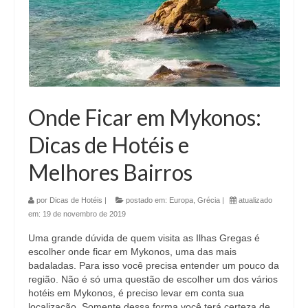
Onde Ficar em Mykonos:
Dicas de Hotéis e
Melhores Bairros
por
Dicas de Hotéis
|
postado em:
Europa
,
Grécia
|
atualizado
em:
19 de novembro de 2019
Uma grande dúvida de quem visita as Ilhas Gregas é
escolher onde ficar em Mykonos, uma das mais
badaladas. Para isso você precisa entender um pouco da
região. Não é só uma questão de escolher um dos vários
hotéis em Mykonos, é preciso levar em conta sua
localização. Somente dessa forma você terá certeza de