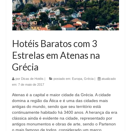
Hotéis Baratos com 3
Estrelas em Atenas na
Grécia
por
Dicas de Hotéis
|
postado em:
Europa
,
Grécia
|
atualizado
em:
7 de maio de 2017
Atenas é a capital e maior cidade da Grécia. A cidade
domina a região da Ática e é uma das cidades mais
antigas do mundo, sendo que seu território está
continuamente habitado há 3400 anos. A herança da era
clássica ainda é evidente na cidade, representado por
antigos monumentos e obras de arte, sendo o Partenon
o mais famoso de todos, considerado um marco