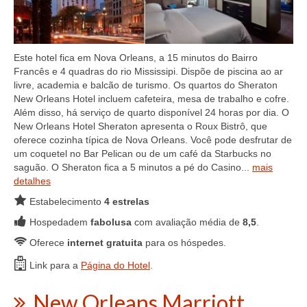
Este hotel fica em Nova Orleans, a 15 minutos do Bairro
Francês e 4 quadras do rio Mississipi. Dispõe de piscina ao ar
livre, academia e balcão de turismo. Os quartos do Sheraton
New Orleans Hotel incluem cafeteira, mesa de trabalho e cofre.
Além disso, há serviço de quarto disponível 24 horas por dia. O
New Orleans Hotel Sheraton apresenta o Roux Bistrô, que
oferece cozinha típica de Nova Orleans. Você pode desfrutar de
um coquetel no Bar Pelican ou de um café da Starbucks no
saguão. O Sheraton fica a 5 minutos a pé do Casino...
mais
detalhes
Estabelecimento
4 estrelas
Hospedadem
fabolusa
com avaliação média de
8,5
.
Oferece
internet gratuita
para os hóspedes.
Link para a
Página do Hotel
.
New Orleans Marriott