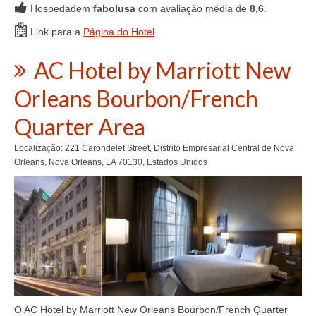
Hospedadem
fabolusa
com avaliação média de
8,6
.
Link para a
Página do Hotel
.
AC Hotel by Marriott New
Orleans Bourbon/French
Quarter Area
Localização: 221 Carondelet Street, Distrito Empresarial Central de Nova
Orleans, Nova Orleans, LA 70130, Estados Unidos
O AC Hotel by Marriott New Orleans Bourbon/French Quarter