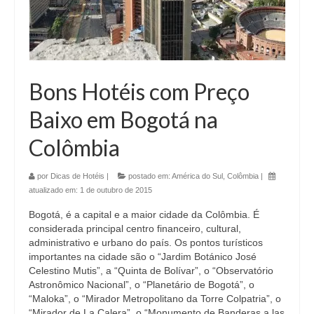
Bons Hotéis com Preço
Baixo em Bogotá na
Colômbia
por
Dicas de Hotéis
|
postado em:
América do Sul
,
Colômbia
|
atualizado em:
1 de outubro de 2015
Bogotá, é a capital e a maior cidade da Colômbia. É
considerada principal centro financeiro, cultural,
administrativo e urbano do país. Os pontos turísticos
importantes na cidade são o “Jardim Botánico José
Celestino Mutis”, a “Quinta de Bolívar”, o “Observatório
Astronômico Nacional”, o “Planetário de Bogotá”, o
“Maloka”, o “Mirador Metropolitano da Torre Colpatria”, o
“Mirador de La Calera”, o “Monumento de Banderas a las