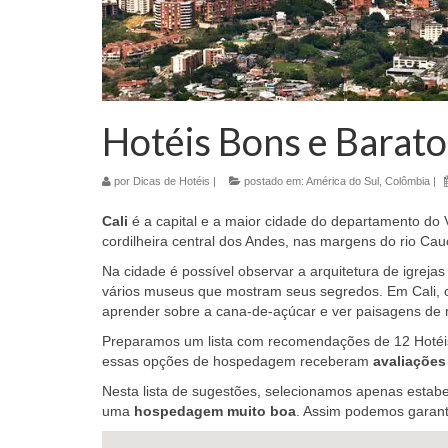
Hotéis Bons e Barato
por
Dicas de Hotéis
|
postado em:
América do Sul
,
Colômbia
|
Cali
é a capital e a maior cidade do departamento do V
cordilheira central dos Andes, nas margens do rio Cau
Na cidade é possível observar a arquitetura de igreja
vários museus que mostram seus segredos. Em Cali, 
aprender sobre a cana-de-açúcar e ver paisagens de
Preparamos um lista com recomendações de 12 Hotéi
essas opções de hospedagem receberam
avaliações
Nesta lista de sugestões, selecionamos apenas estab
uma
hospedagem muito boa
. Assim podemos garant