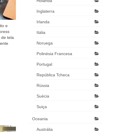
Holanda
Inglaterra
Irlanda
to e
xpress
Itália
 de tela
Noruega
mente
Polinésia Francesa
Portugal
República Tcheca
Rússia
Suécia
Suiça
Oceania
Austrália