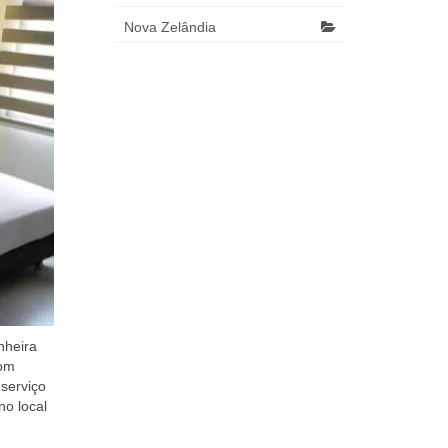
Nova Zelândia
nheira
com
serviço
no local