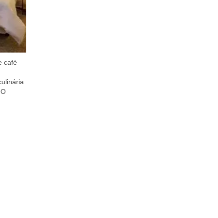
e café
ulinária
 O