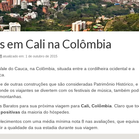
s em Cali na Colômbia
atualizado em:
1 de outubro de 2015
ale do Cauca, na Colômbia, situada entre a cordilheira ocidental e a
ca.
s e de outras construções que são consideradas Patrimônio Histórico, e
onde os viajantes se divertem com os festivais de música, também p
 montanhas.
s Baratos para sua próxima viagem para
Cali, Colômbia
. Claro que t
 positivas
da maioria do hóspedes.
elecimentos com uma média mínima nota 8 nas avaliações, que equiva
ir a qualidade da sua estadia durante sua viagem.