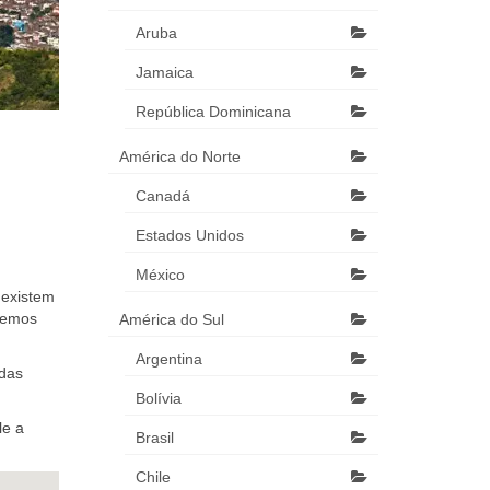
Aruba
Jamaica
República Dominicana
América do Norte
Canadá
Estados Unidos
México
 existem
odemos
América do Sul
Argentina
odas
Bolívia
le a
Brasil
Chile