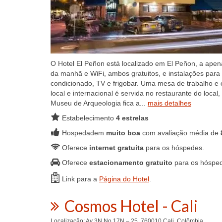
O Hotel El Peñon está localizado em El Peñon, a apen
da manhã e WiFi, ambos gratuitos, e instalações par
condicionado, TV e frigobar. Uma mesa de trabalho e o
local e internacional é servida no restaurante do loc
Museu de Arqueologia fica a...
mais detalhes
Estabelecimento
4 estrelas
Hospedadem
muito boa
com avaliação média de
Oferece
internet gratuita
para os hóspedes.
Oferece
estacionamento gratuito
para os hóspe
Link para a
Página do Hotel
.
Cosmos Hotel - Cali
Localização: Av 3N No 17N – 25, 760010 Cali, Colômbia