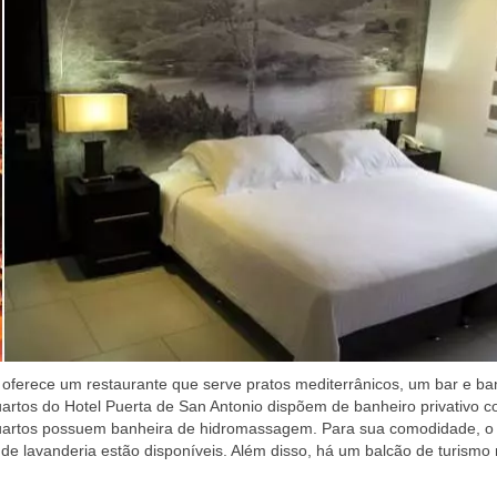
 oferece um restaurante que serve pratos mediterrânicos, um bar e ba
rtos do Hotel Puerta de San Antonio dispõem de banheiro privativo 
s quartos possuem banheira de hidromassagem. Para sua comodidade, o 
s de lavanderia estão disponíveis. Além disso, há um balcão de turismo 