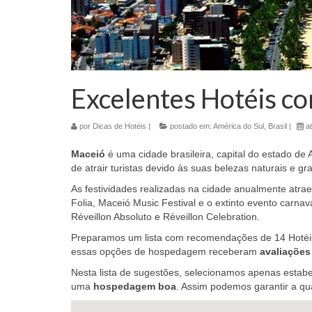
Excelentes Hotéis c
por
Dicas de Hotéis
|
postado em:
América do Sul
,
Brasil
|
at
Maceió
é uma cidade brasileira, capital do estado de 
de atrair turistas devido às suas belezas naturais e gr
As festividades realizadas na cidade anualmente atr
Folia, Maceió Music Festival e o extinto evento carna
Réveillon Absoluto e Réveillon Celebration.
Preparamos um lista com recomendações de 14 Hotéi
essas opções de hospedagem receberam
avaliações
Nesta lista de sugestões, selecionamos apenas estab
uma
hospedagem boa
. Assim podemos garantir a qu