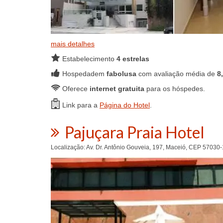
mais detalhes
Estabelecimento
4 estrelas
Hospedadem
fabolusa
com avaliação média de
8
Oferece
internet gratuita
para os hóspedes.
Link para a
Página do Hotel
.
Pajuçara Praia Hotel
Localização: Av. Dr. Antônio Gouveia, 197, Maceió, CEP 57030-