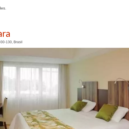
des.
ara
30-130, Brasil