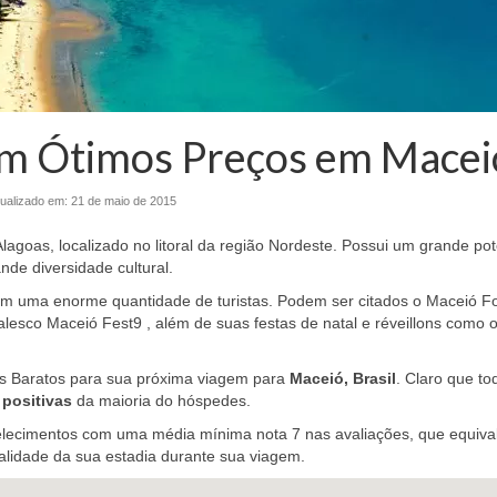
om Ótimos Preços em Macei
ualizado em:
21 de maio de 2015
Alagoas, localizado no litoral da região Nordeste. Possui um grande pot
ande diversidade cultural.
aem uma enorme quantidade de turistas. Podem ser citados o Maceió Fo
valesco Maceió Fest9 , além de suas festas de natal e réveillons como 
s Baratos para sua próxima viagem para
Maceió, Brasil
. Claro que to
 positivas
da maioria do hóspedes.
elecimentos com uma média mínima nota 7 nas avaliações, que equiva
alidade da sua estadia durante sua viagem.