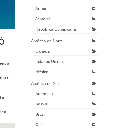
Aruba
Jamaica
República Dominicana
ó
América do Norte
Canadá
Estados Unidos
encial
México
rró e
o
América do Sul
Argentina
das
Bolívia
le a
Brasil
Chile