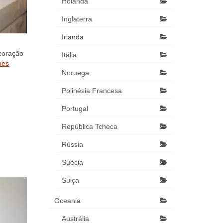
Holanda
Inglaterra
Irlanda
ecoração
Itália
hes
Noruega
Polinésia Francesa
Portugal
República Tcheca
Rússia
Suécia
Suiça
Oceania
Austrália