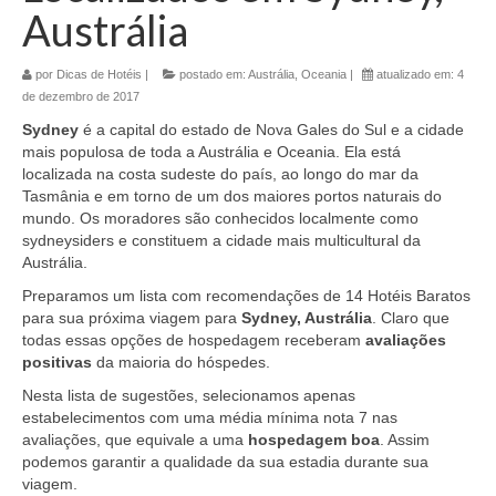
Austrália
por
Dicas de Hotéis
|
postado em:
Austrália
,
Oceania
|
atualizado em:
4
de dezembro de 2017
Sydney
é a capital do estado de Nova Gales do Sul e a cidade
mais populosa de toda a Austrália e Oceania. Ela está
localizada na costa sudeste do país, ao longo do mar da
Tasmânia e em torno de um dos maiores portos naturais do
mundo. Os moradores são conhecidos localmente como
sydneysiders e constituem a cidade mais multicultural da
Austrália.
Preparamos um lista com recomendações de 14 Hotéis Baratos
para sua próxima viagem para
Sydney, Austrália
. Claro que
todas essas opções de hospedagem receberam
avaliações
positivas
da maioria do hóspedes.
Nesta lista de sugestões, selecionamos apenas
estabelecimentos com uma média mínima nota 7 nas
avaliações, que equivale a uma
hospedagem boa
. Assim
podemos garantir a qualidade da sua estadia durante sua
viagem.