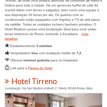
Termini, de onde você poderá desfrutar de conexões de metrô e
ônibus para toda a cidade. Há um generoso buffet de café da
manhã diário com doces e salgados, bem como uma equipe à
sua disposiçäo 24 horas por dia. Os quartos com ar-
condicionado estão equipados com frigobar e TV de tela plana
via satélite. Todas as unidades incluem banheiro privativo. O
Hotel Madison possui uma localização ideal para você visitar
locais históricos de Roma, incluindo a Escadaria...
mais
detalhes
Estabelecimento
3 estrelas
Hospedadem
boa
com avaliação média de
7,2
.
Oferece
internet gratuita
para os hóspedes.
Link para a
Página do Hotel
.
Hotel Tirreno
Localização: Via San Martino ai Monti 17, Monti, 00184 Roma, Itália