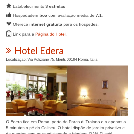
Estabelecimento
3 estrelas
Hospedadem
boa
com avaliação média de
7,1
.
Oferece
internet gratuita
para os hóspedes.
Link para a
Página do Hotel
.
Hotel Edera
Localização: Via Poliziano 75, Monti, 00184 Roma, Itália
O Edera fica em Roma, perto do Parco di Traiano e a apenas a
5 minutos a pé do Coliseu. O hotel dispõe de jardim privativo e
de quartos com ar-condicionado e frigobar. O Wi-Fi está