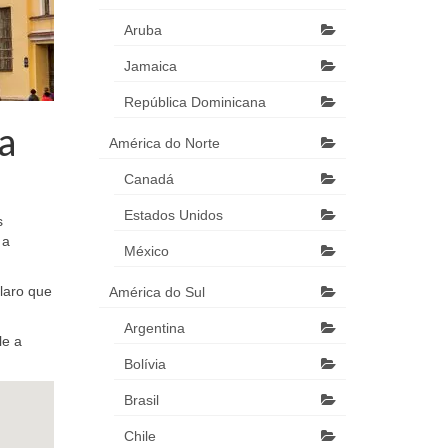
Aruba
Jamaica
República Dominicana
a
América do Norte
Canadá
Estados Unidos
s
 a
México
Claro que
América do Sul
Argentina
le a
Bolívia
Brasil
Chile