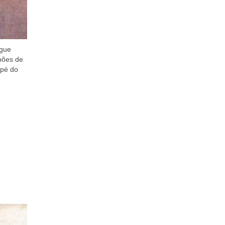
ngue
pões de
 pé do