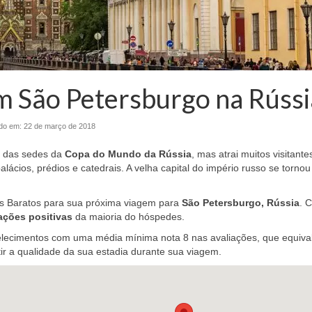
 São Petersburgo na Rússi
ado em:
22 de março de 2018
a das sedes da
Copa do Mundo da Rússia
, mas atrai muitos visitante
alácios, prédios e catedrais. A velha capital do império russo se tornou
s Baratos para sua próxima viagem para
São Petersburgo, Rússia
. 
ações positivas
da maioria do hóspedes.
elecimentos com uma média mínima nota 8 nas avaliações, que equiva
ir a qualidade da sua estadia durante sua viagem.