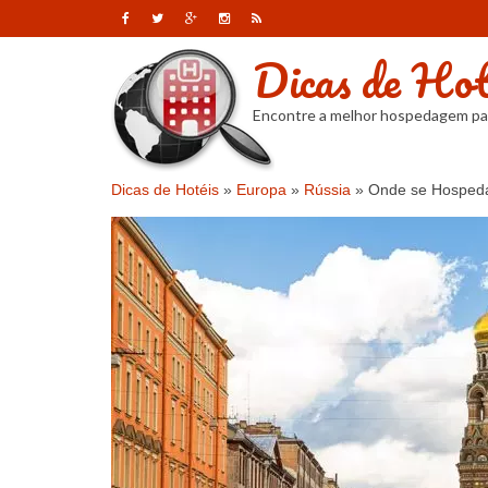
Dicas de Hot
Encontre a melhor hospedagem pa
Dicas de Hotéis
»
Europa
»
Rússia
»
Onde se Hospeda