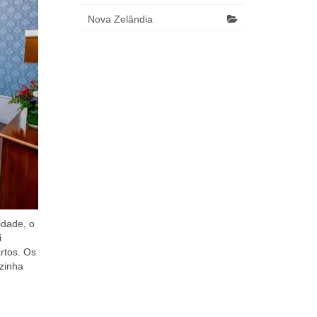
Nova Zelândia
idade, o
i
rtos. Os
zinha