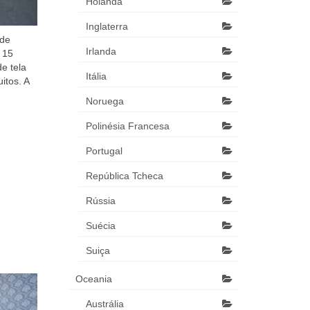
Holanda
Inglaterra
 de
Irlanda
 15
e tela
Itália
itos. A
Noruega
Polinésia Francesa
Portugal
República Tcheca
Rússia
Suécia
Suiça
Oceania
Austrália