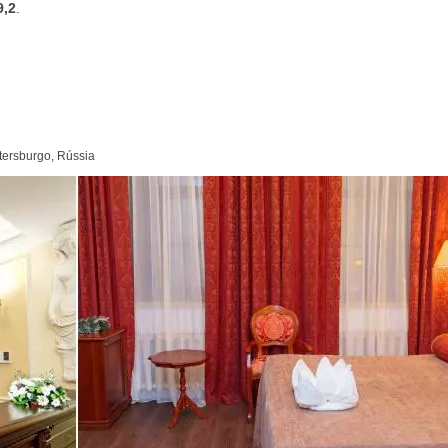
9,2
.
etersburgo, Rússia