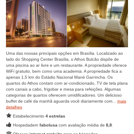
Uma das nossas principais opções em Brasília. Localizado ao
lado do Shopping Center Brasília, o Athos Bulcão dispõe de
uma piscina ao ar livre e um restaurante. A propriedade oferece
WiFi gratuito, bem como uma academia. A propriedade fica a
apenas 1,5 km do Estádio Nacional Mané Garrincha. Os
quartos do Athos contam com ar-condicionado, TV de tela plana
com canais a cabo, frigobar e mesa para refeições. Algumas
categorias de quartos oferecem umidificadores. Um delicioso
buffet de café da manhã aguarda você diariamente com...
mais
detalhes
Estabelecimento
4 estrelas
Hospedadem
fabolusa
com avaliação média de
8,8
.
Oferece
internet gratuita
para os hóspedes.