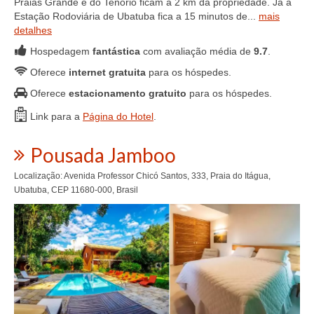
Praias Grande e do Tenório ficam a 2 km da propriedade. Já a
Estação Rodoviária de Ubatuba fica a 15 minutos de...
mais
detalhes
Hospedagem
fantástica
com avaliação média de
9.7
.
Oferece
internet gratuita
para os hóspedes.
Oferece
estacionamento gratuito
para os hóspedes.
Link para a
Página do Hotel
.
Pousada Jamboo
Localização: Avenida Professor Chicó Santos, 333, Praia do Itágua,
Ubatuba, CEP 11680-000, Brasil