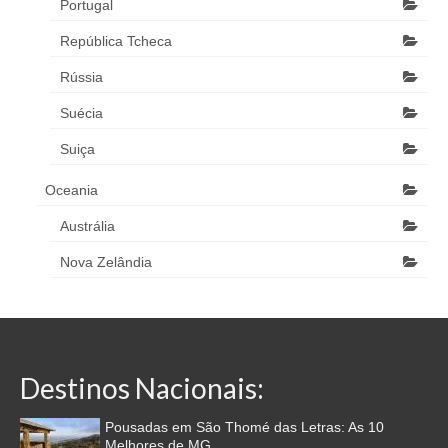
Portugal
República Tcheca
Rússia
Suécia
Suiça
Oceania
Austrália
Nova Zelândia
Destinos Nacionais:
Pousadas em São Thomé das Letras: As 10
Melhores de MG