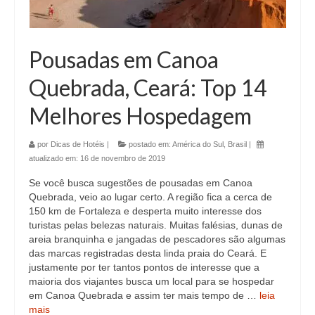
Pousadas em Canoa
Quebrada, Ceará: Top 14
Melhores Hospedagem
por
Dicas de Hotéis
|
postado em:
América do Sul
,
Brasil
|
atualizado em:
16 de novembro de 2019
Se você busca sugestões de pousadas em Canoa
Quebrada, veio ao lugar certo. A região fica a cerca de
150 km de Fortaleza e desperta muito interesse dos
turistas pelas belezas naturais. Muitas falésias, dunas de
areia branquinha e jangadas de pescadores são algumas
das marcas registradas desta linda praia do Ceará. E
justamente por ter tantos pontos de interesse que a
maioria dos viajantes busca um local para se hospedar
em Canoa Quebrada e assim ter mais tempo de …
leia
mais