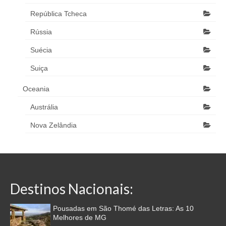
República Tcheca
Rússia
Suécia
Suiça
Oceania
Austrália
Nova Zelândia
Destinos Nacionais:
Pousadas em São Thomé das Letras: As 10
Melhores de MG