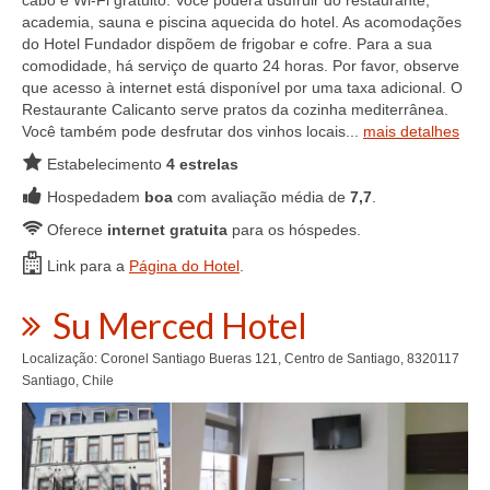
cabo e Wi-Fi gratuito. Você poderá usufruir do restaurante,
academia, sauna e piscina aquecida do hotel. As acomodações
do Hotel Fundador dispõem de frigobar e cofre. Para a sua
comodidade, há serviço de quarto 24 horas. Por favor, observe
que acesso à internet está disponível por uma taxa adicional. O
Restaurante Calicanto serve pratos da cozinha mediterrânea.
Você também pode desfrutar dos vinhos locais...
mais detalhes
Estabelecimento
4 estrelas
Hospedadem
boa
com avaliação média de
7,7
.
Oferece
internet gratuita
para os hóspedes.
Link para a
Página do Hotel
.
Su Merced Hotel
Localização: Coronel Santiago Bueras 121, Centro de Santiago, 8320117
Santiago, Chile