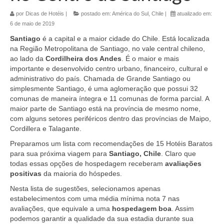
por
Dicas de Hotéis
|
postado em:
América do Sul
,
Chile
|
atualizado em:
6 de maio de 2019
Santiago
é a capital e a maior cidade do Chile. Está localizada
na Região Metropolitana de Santiago, no vale central chileno,
ao lado da
Cordilheira dos Andes
. É o maior e mais
importante e desenvolvido centro urbano, financeiro, cultural e
administrativo do país. Chamada de Grande Santiago ou
simplesmente Santiago, é uma aglomeração que possui 32
comunas de maneira íntegra e 11 comunas de forma parcial. A
maior parte de Santiago está na província de mesmo nome,
com alguns setores periféricos dentro das províncias de Maipo,
Cordillera e Talagante.
Preparamos um lista com recomendações de 15 Hotéis Baratos
para sua próxima viagem para
Santiago, Chile
. Claro que
todas essas opções de hospedagem receberam
avaliações
positivas
da maioria do hóspedes.
Nesta lista de sugestões, selecionamos apenas
estabelecimentos com uma média mínima nota 7 nas
avaliações, que equivale a uma
hospedagem boa
. Assim
podemos garantir a qualidade da sua estadia durante sua