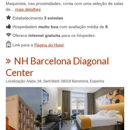
Maquinista, nas proximidades, conta com uma seleção de salas
de...
mais detalhes
Estabelecimento
3 estrelas
Hospedadem
muito boa
com avaliação média de
8
.
Oferece
internet gratuita
para os hóspedes.
Link para a
Página do Hotel
.
NH Barcelona Diagonal
Center
Localização: Alaba, 94, Sant Martí, 08018 Barcelona, Espanha