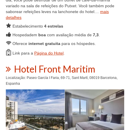
dia, você pode desfrutar de um buffet de café-da-manhã
variado na sala de refeições do Putxet. Você também pode
saborear refeições leves na lanchonete do hotel....
mais
detalhes
Estabelecimento
4 estrelas
Hospedadem
boa
com avaliação média de
7,3
.
Oferece
internet gratuita
para os hóspedes.
Link para a
Página do Hotel
.
Hotel Front Maritim
Localização: Paseo García I Faria, 69-71, Sant Martí, 08019 Barcelona,
Espanha