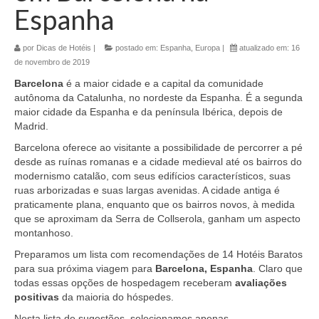
Espanha
por
Dicas de Hotéis
|
postado em:
Espanha
,
Europa
|
atualizado em:
16
de novembro de 2019
Barcelona
é a maior cidade e a capital da comunidade
autônoma da Catalunha, no nordeste da Espanha. É a segunda
maior cidade da Espanha e da península Ibérica, depois de
Madrid.
Barcelona oferece ao visitante a possibilidade de percorrer a pé
desde as ruínas romanas e a cidade medieval até os bairros do
modernismo catalão, com seus edifícios característicos, suas
ruas arborizadas e suas largas avenidas. A cidade antiga é
praticamente plana, enquanto que os bairros novos, à medida
que se aproximam da Serra de Collserola, ganham um aspecto
montanhoso.
Preparamos um lista com recomendações de 14 Hotéis Baratos
para sua próxima viagem para
Barcelona, Espanha
. Claro que
todas essas opções de hospedagem receberam
avaliações
positivas
da maioria do hóspedes.
Nesta lista de sugestões, selecionamos apenas