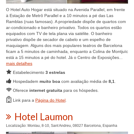
O Hotel Auto Hogar está situado na Avenida Parallel, em frente
à Estação de Metrô Parallel e a 10 minutos a pé das Las
Ramblas (ruas famosas). A propriedade dispõe de quartos com
ar-condicionado e banheiro privativo. Todos os quartos estão
equipados com TV de tela plana via satélite. O banheiro
privativo dispõe de secador de cabelo e um espelho de
maquiagem. Alguns dos mais populares teatros de Barcelona
ficam a 5 minutos de caminhada, enquanto a Colina de Montjuïc
está a 15 minutos a pé do hotel. Já o Centro de Exposições...
mais detalhes
Estabelecimento
3 estrelas
Hospedadem
muito boa
com avaliação média de
8,1
.
Oferece
internet gratuita
para os hóspedes.
Link para a
Página do Hotel
.
Hotel Laumon
Localização: Monlau, 8-10, Sant Andreu, 08027 Barcelona, Espanha